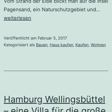
Vom Strand der Elbe blickt man auf die Insel
Dopp
Pagensand, ein Naturschutzgebiet und…
an
weiterlesen
der
Elbe
Veröffentlicht am
Februar 5, 2017
bei
Kategorisiert als
Bauen
,
Haus kaufen
,
Kaufen
,
Wohnen
Elms
Hamburg Wellingsbüttel
– eine Villa für die große