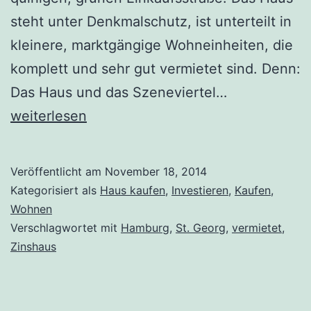
steht unter Denkmalschutz, ist unterteilt in
kleinere, marktgängige Wohneinheiten, die
komplett und sehr gut vermietet sind. Denn:
Hamburg
Das Haus und das Szeneviertel…
St.
weiterlesen
Georg:
Zinshaus
Veröffentlicht am
November 18, 2014
unter
Kategorisiert als
Haus kaufen
,
Investieren
,
Kaufen
,
Denkmalsch
Wohnen
Verschlagwortet mit
Hamburg
,
St. Georg
,
vermietet
,
Zinshaus