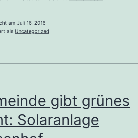
auf
dem
icht am
Juli 16, 2016
globalen
ert als
Uncategorized
Immobilienmarkt
einde gibt grünes
ht: Solaranlage