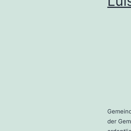
Lui
Gemeind
der Geme