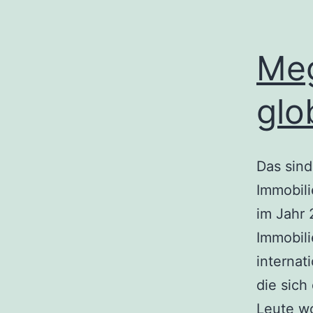
Meg
glo
Das sin
Immobili
im Jahr 
Immobili
internat
die sich
Leute w