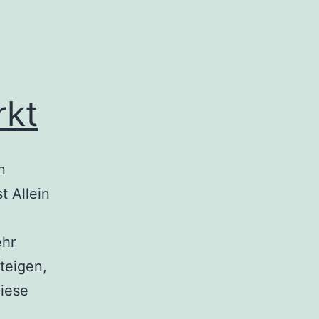
rkt
n
t Allein
ehr
steigen,
Diese