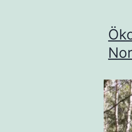
Öko
Nor