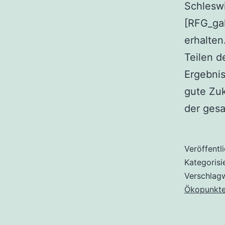
Schlesw
[RFG_gal
erhalten
Teilen d
Ergebnis
gute Zu
der ges
Veröffentl
Kategorisi
Verschlag
Ökopunkte