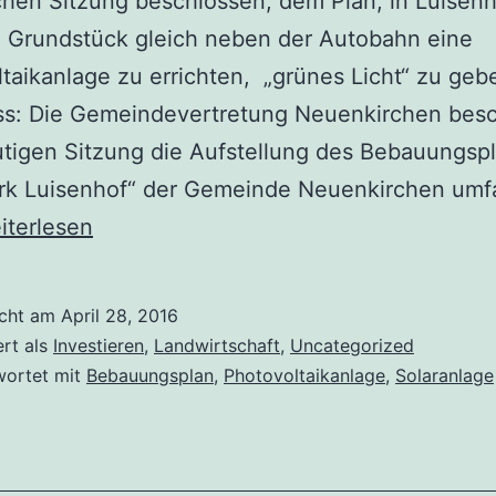
chen Sitzung beschlossen, dem Plan, in Luisenh
 Grundstück gleich neben der Autobahn eine
taikanlage zu errichten, „grünes Licht“ zu geb
s: Die Gemeindevertretung Neuenkirchen besch
utigen Sitzung die Aufstellung des Bebauungsp
ark Luisenhof“ der Gemeinde Neuenkirchen um
meinde
iterlesen
t
ünes
icht am
April 28, 2016
ht:
ert als
Investieren
,
Landwirtschaft
,
Uncategorized
laranlage
wortet mit
Bebauungsplan
,
Photovoltaikanlage
,
Solaranlage
isenhof