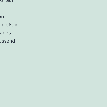
of auf
en.
ließt in
lanes
fassend