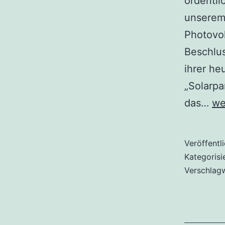
ordentli
unserem
Photovol
Beschlus
ihrer he
„Solarp
Ge
das…
we
gib
gr
Veröffentl
Lic
Kategorisi
So
Verschlag
Lu