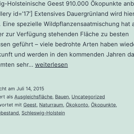
ig-Holsteinische Geest 910.000 Ökopunkte anb
lery id=’17‘] Extensives Dauergrünland wird hie
. Eine spezielle Wildpflanzensaatmischung hat 
er zur Verfügung stehenden Fläche zu besten
sen geführt – viele bedrohte Arten haben wied
kunft und werden in den kommenden Jahren da
Ökopunkte
amten sehr…
weiterlesen
in
Nordfriesland
icht am
Juli 14, 2015
ert als
Ausgleichsfläche
,
Bauen
,
Uncategorized
wortet mit
Geest
,
Naturraum
,
Ökokonto
,
Ökopunkte
,
bestand
,
Schleswig-Holstein